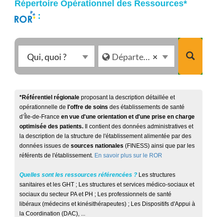
Répertoire Opérationnel des Ressources*
:
Qui,
Où
Qui, quoi ?
Département 95 (Val-d'Oise)
×
quoi
?
?
*Référentiel régionale
proposant la description détaillée et
opérationnelle de
l'offre de soins
des établissements de santé
d’Île-de-France
en vue d'une orientation et d'une prise en charge
optimisée des patients.
Il contient des données administratives et
la description de la structure de l'établissement alimentée par des
données issues de
sources nationales
(FINESS) ainsi que par les
référents de l'établissement.
En savoir plus sur le ROR
Quelles sont les ressources référencées ?
​
Les structures
sanitaires et les GHT​​ ; Les structures et services médico-sociaux et
sociaux du secteur PA et PH ​​; Les professionnels de santé
libéraux (médecins et kinésithérapeutes) ​; Les Dispositifs d'Appui à
la Coordination (DAC), ...